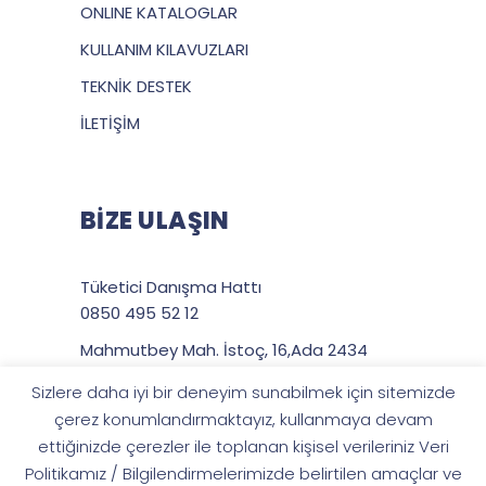
ONLINE KATALOGLAR
KULLANIM KILAVUZLARI
TEKNİK DESTEK
İLETİŞİM
BİZE ULAŞIN
Tüketici Danışma Hattı
0850 495 52 12
Mahmutbey Mah. İstoç, 16,Ada 2434
Sokak No:132/51 Aslan Plaza Kat:6-7-8
Sizlere daha iyi bir deneyim sunabilmek için sitemizde
P.K.: 34218 Bağcılar / İstanbul TÜRKİYE
çerez konumlandırmaktayız, kullanmaya devam
ettiğinizde çerezler ile toplanan kişisel verileriniz Veri
Politikamız / Bilgilendirmelerimizde belirtilen amaçlar ve